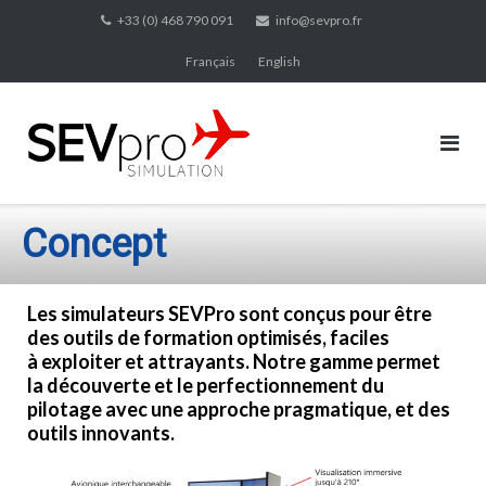
Skip
+33 (0) 468 790 091
info@sevpro.fr
to
Français
English
content
Concept
Les simulateurs SEVPro sont conçus pour être
des outils de formation optimisés, faciles
à exploiter et attrayants. Notre gamme permet
la découverte et le perfectionnement du
pilotage avec une approche pragmatique, et des
outils innovants.